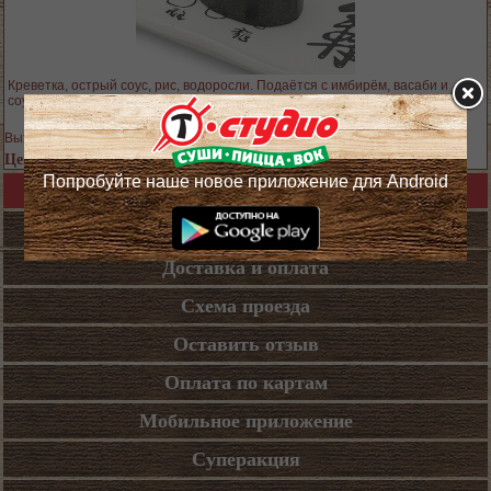
Креветка, острый соус, рис, водоросли. Подаётся с имбирём, васаби и
соусом
Выход блюда: 25 гр.
Цена 139 руб.
Попробуйте наше новое приложение для Android
Назад в каталог
Кафе
Доставка и оплата
Схема проезда
Оставить отзыв
Оплата по картам
Мобильное приложение
Суперакция