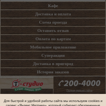
Кафе
Доставка и оплата
Схема проезда
Оставить отзыв
Оплата по картам
Мобильное приложение
Суперакция
Доставка в пригород
История заказов
Полная версия сайта
Для быстрой и удобной работы сайта мы используем cookies и
сервис «Яндекс.Метрика», который собирает обезличенные