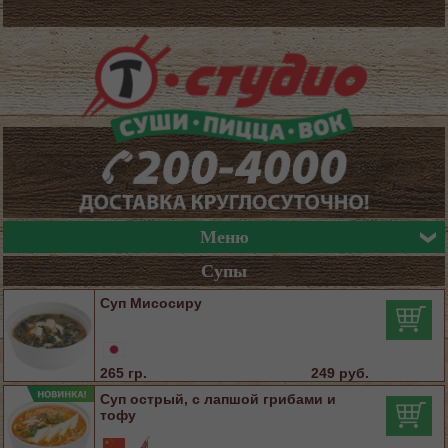
Меню
Супы
Суп Мисосиру
265 гр.
249 руб.
Суп острый, с лапшой грибами и
тофу