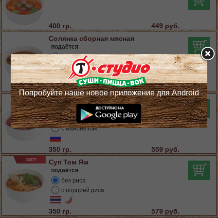
400 гр.
449 руб.
Солянка сборная мясная
подаётся
со сметаной
с майонезом
300 гр.
559 руб.
Попробуйте наше новое приложение для Android
Борщ
подаётся
со сметаной
с майонезом
350 гр.
559 руб.
Суп Том Ям
подаётся
без риса
с порцией риса
350 гр.
579 руб.